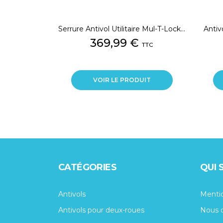
Serrure Antivol Utilitaire Mul-T-Lock...
Antiv
Prix
369,99 €
TTC
VOIR LE PRODUIT
CATÉGORIES
QUI
Antivols
Mentio
Antivols pour deux-roues
Nous 