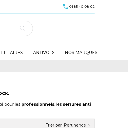
call
01 85 40 08 02
ILITAIRES
ANTIVOLS
NOS MARQUES
OCK.
té pour les
professionnels
, les
serrures anti
Trier par:
Pertinence
keyboard_arrow_down