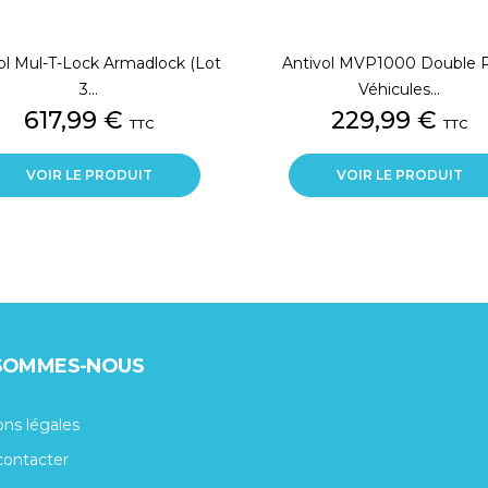
ol Mul-T-Lock Armadlock (lot
Antivol MVP1000 Double 
3...
Véhicules...
Prix
Prix
617,99 €
229,99 €
TTC
TTC
VOIR LE PRODUIT
VOIR LE PRODUIT
 SOMMES-NOUS
ns légales
contacter