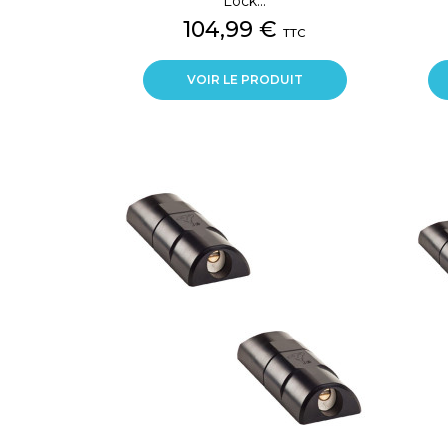
Lock...
Prix
104,99 €
TTC
VOIR LE PRODUIT