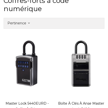
Coffres-forts à code
numérique
Pertinence
keyboard_arrow_down
Master Lock 5440EURD -
Boîte À Clés À Anse Master