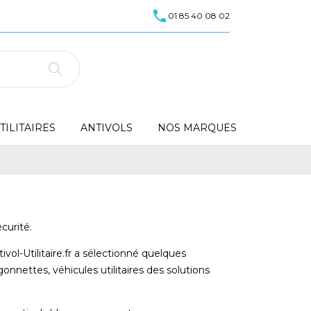
call
01 85 40 08 02
ILITAIRES
ANTIVOLS
NOS MARQUES
curité.
vol-Utilitaire.fr a sélectionné quelques
nnettes, véhicules utilitaires des solutions