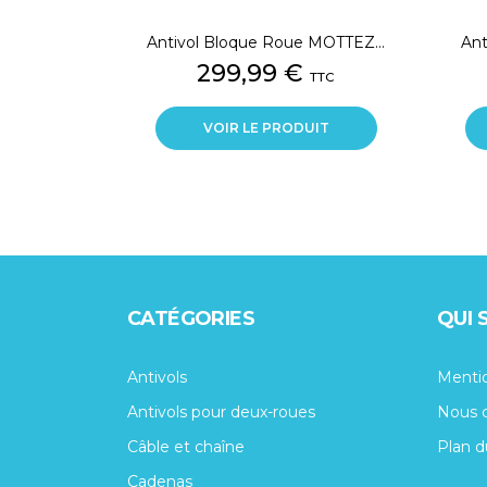
Antivol Bloque Roue MOTTEZ...
An
Prix
299,99 €
TTC
VOIR LE PRODUIT
CATÉGORIES
QUI
Antivols
Mentio
Antivols pour deux-roues
Nous 
Câble et chaîne
Plan d
Cadenas