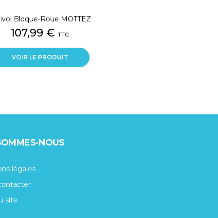
tivol Bloque-Roue MOTTEZ
Prix
107,99 €
TTC
VOIR LE PRODUIT
 SOMMES-NOUS
ns légales
contacter
u site