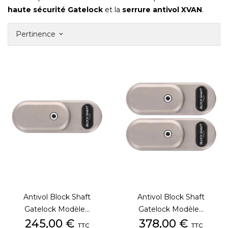
haute sécurité Gatelock
et la
serrure antivol XVAN
.
Pertinence
keyboard_arrow_down
Antivol Block Shaft
Antivol Block Shaft
Gatelock Modèle...
Gatelock Modèle...
Prix
Prix
245,00 €
378,00 €
TTC
TTC